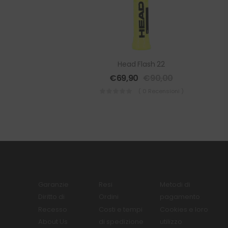
Head Flash 22
€
69,90
€
90,00
( 0 Recensioni )
Garanzie
Resi
Metodi di
Diritto di
Ordini
pagamento
Recesso
Costi e tempi
Cookies e loro
About Us
di spedizione
utilizzo