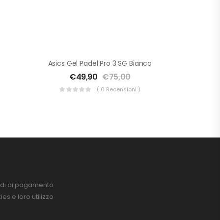
Asics Gel Padel Pro 3 SG Bianco
€
49,90
€
75,00
( 0 Recensioni )
di di pagamento
es e loro utilizzo