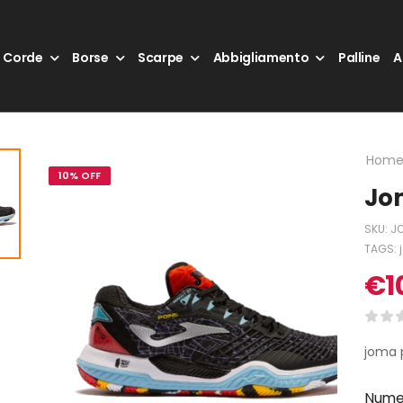
Corde
Borse
Scarpe
Abbigliamento
Palline
A
Hom
10% OFF
Jom
SKU:
J
TAGS:
€
1
joma p
Nume