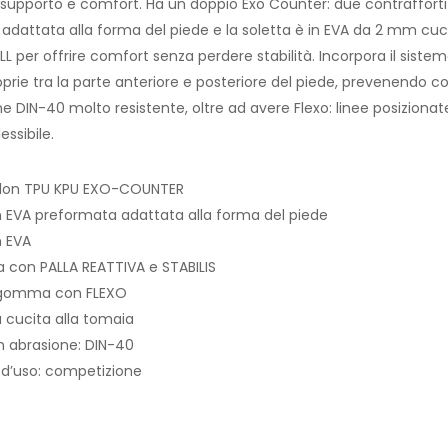
pporto e comfort. Ha un doppio Exo Counter: due contrafforti pos
dattata alla forma del piede e la soletta è in EVA da 2 mm cucit
L per offrire comfort senza perdere stabilità. Incorpora il sistema
prie tra la parte anteriore e posteriore del piede, prevenendo cos
ne DIN-40 molto resistente, oltre ad avere Flexo: linee posizion
essibile.
ylon TPU KPU EXO-COUNTER
in EVA preformata adattata alla forma del piede
n EVA
a con PALLA REATTIVA e STABILIS
 gomma con FLEXO
 cucita alla tomaia
n abrasione: DIN-40
 d’uso: competizione
Iscriviti alla nostra newsletter