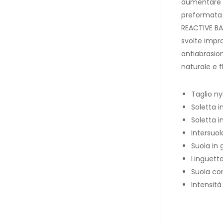
aumentare su
preformata a
REACTIVE BAL
svolte impro
antiabrasio
naturale e fl
Taglio n
Soletta 
Soletta i
Intersuol
Suola in
Linguetta
Suola co
Intensità