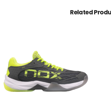
scriviti ora per ottenere il codice coupon di sconto gratuito. Non perdert
Related Prod
ISCRIV
ree with the
term and condition
We will never spam you, unsubscribe anytime.