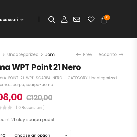
0
ccessori
e
Uncategorized
Joma WPT Point 21 Nero
Prev
Accanto
a WPT Point 21 Nero
OMA-POINT-21-WPT-SCARPA-NERO
CATEGORY:
Uncategorized
joma
,
scarpa
,
scarpa-uomo
08,00
€
120,00
( 0 Recensioni )
oint 21 clay scarpa padel
ro