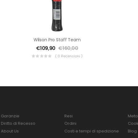
Wilson Pro Staff Team
€
109,90
€
160,00
( 0 Recensioni )
Garanzie
Resi
Meto
Diritto di Recesso
Ordini
Cooki
About Us
Costi e tempi di spedizione
Blog