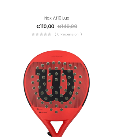
Nox At10 Lux
€
110,00
€
140,00
( 0 Recensioni )