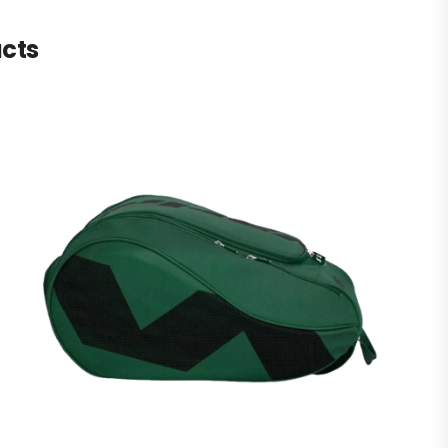
i!
ucts
ITI