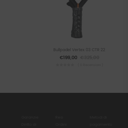
Bullpadel Vertex 03 CTR 22
€
199,00
€
325,00
( 0 Recensioni )
Garanzie
Resi
Metodi di
Diritto di
Ordini
pagamento