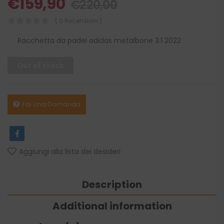
€
159,90
€
220,00
( 0 Recensioni )
Racchetta da padel adidas metalbone 3.1 2022
Out of stock
Fai Una Domanda
Aggiungi alla lista dei desideri
Description
Additional information