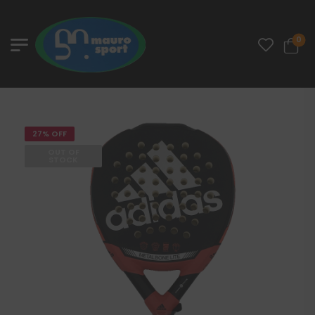
0
27% OFF
OUT OF
STOCK