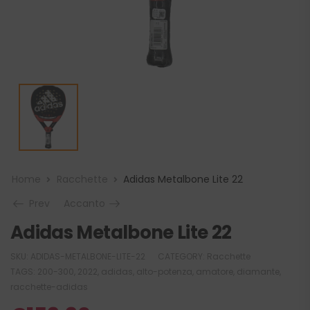
Home
Racchette
Adidas Metalbone Lite 22
Prev
Accanto
Adidas Metalbone Lite 22
SKU:
ADIDAS-METALBONE-LITE-22
CATEGORY:
Racchette
TAGS:
200-300
,
2022
,
adidas
,
alto-potenza
,
amatore
,
diamante
,
racchette-adidas