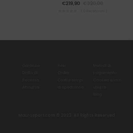
€
219,90
€
320,00
( 0 Recensioni )
Garanzie
Resi
Metodi di
Diritto di
Ordini
pagamento
Recesso
Costi e tempi
Cookies e loro
About Us
di spedizione
utilizzo
Blog
Maurosport.com © 2023. All Rights Reserved