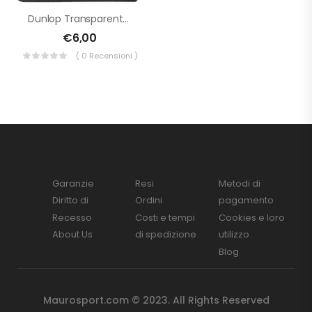
Dunlop Transparent Protection Tape
€
6,00
( 0 Recensioni )
Garanzie
Resi
Metodi di
Diritto di
Ordini
pagamento
Recesso
Costi e tempi
Cookies e loro
About Us
di spedizione
utilizzo
Blog
Maurosport.com © 2023. All Rights Reserved